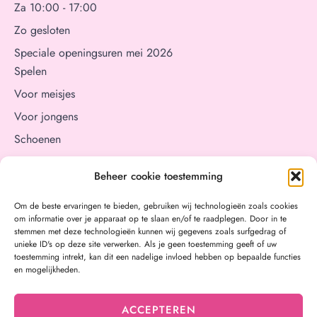
Za 10:00 - 17:00
Zo gesloten
Speciale openingsuren mei 2026
Spelen
Voor meisjes
Voor jongens
Schoenen
Aan tafel
Beheer cookie toestemming
Verzorging
Cadeaubon
Om de beste ervaringen te bieden, gebruiken wij technologieën zoals cookies
om informatie over je apparaat op te slaan en/of te raadplegen. Door in te
Merken
stemmen met deze technologieën kunnen wij gegevens zoals surfgedrag of
unieke ID's op deze site verwerken. Als je geen toestemming geeft of uw
Ons verhaal
toestemming intrekt, kan dit een nadelige invloed hebben op bepaalde functies
Onze winkel
en mogelijkheden.
Contact
ACCEPTEREN
Verzending & retour