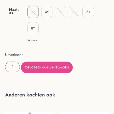
Maat
:
3Y
4Y
5Y
6Y
7Y
3Y
8Y
Wissen
Uitverkocht
TOEVOEGEN AAN WINKELWAGEN
Anderen kochten ook