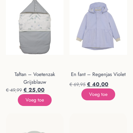
Taftan – Voetenzak
En fant – Regenjas Violet
Grijsblauw
€
40,00
€
69,95
€
25,00
€
49,99
Voeg toe
Voeg toe