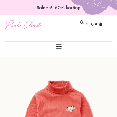
Solden! -50% korting
Pink Cloud
€
0,00