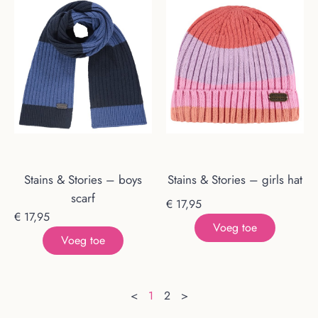
Stains & Stories – boys
Stains & Stories – girls hat
scarf
€
17,95
€
17,95
Voeg toe
Voeg toe
<
1
2
>