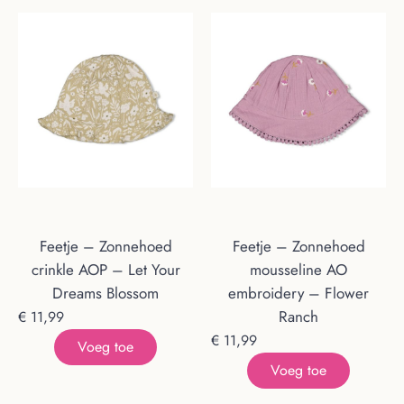
Feetje – Zonnehoed
Feetje – Zonnehoed
crinkle AOP – Let Your
mousseline AO
Dreams Blossom
embroidery – Flower
Ranch
€
11,99
€
11,99
Voeg toe
Voeg toe