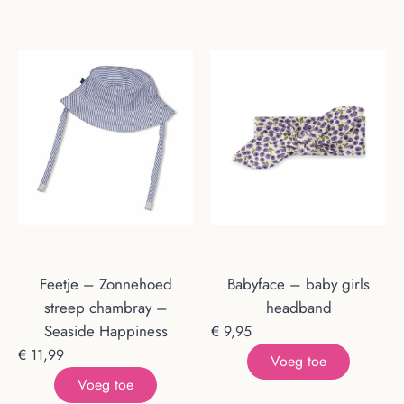
Feetje – Zonnehoed
Babyface – baby girls
streep chambray –
headband
Seaside Happiness
€
9,95
€
11,99
Voeg toe
Voeg toe