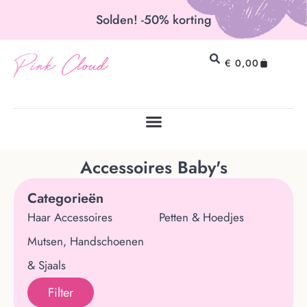
Solden! -50% korting
Pink Cloud
€
0,00
Accessoires Baby's
Categorieën
Haar Accessoires
Petten & Hoedjes
Mutsen, Handschoenen
& Sjaals
Filter