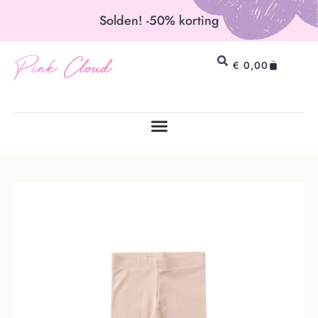
Solden! -50% korting
Pink Cloud
€
0,00