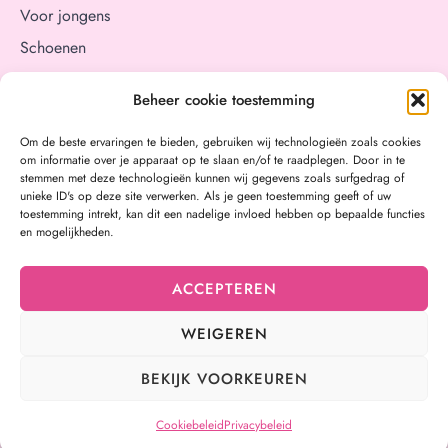
Voor jongens
Schoenen
Aan tafel
Beheer cookie toestemming
Verzorging
Cadeaubon
Om de beste ervaringen te bieden, gebruiken wij technologieën zoals cookies
om informatie over je apparaat op te slaan en/of te raadplegen. Door in te
Merken
stemmen met deze technologieën kunnen wij gegevens zoals surfgedrag of
unieke ID's op deze site verwerken. Als je geen toestemming geeft of uw
Ons verhaal
toestemming intrekt, kan dit een nadelige invloed hebben op bepaalde functies
Onze winkel
en mogelijkheden.
Contact
ACCEPTEREN
Verzending & retour
Algemene voorwaarden
WEIGEREN
Privacybeleid
BEKIJK VOORKEUREN
Cookiebeleid
© Copyright 2026
Pink Cloud
- made by Webtica
Cookiebeleid
Privacybeleid